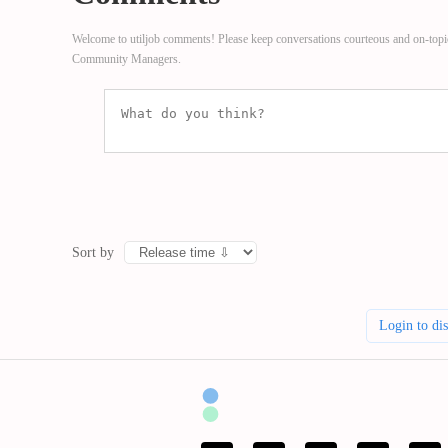
Welcome to utiljob comments! Please keep conversations courteous and on-topi
Community Managers.
Sort by
Login to di