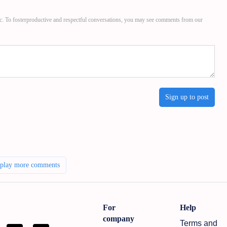
c. To fosterproductive and respectful conversations, you may see comments from our
Sign up to post
splay more comments
For
Help
company
Terms and