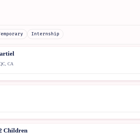
Temporary
Internship
artiel
QC, CA
 2 Children