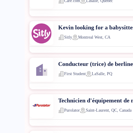
Care.com
Lasalle, Quebec
Kevin looking for a babysitt
Sitly
Montreal West, CA
Conducteur (trice) de berline
First Student
LaSalle, PQ
Technicien d'équipement de m
Purolator
Saint-Laurent, QC, Canada