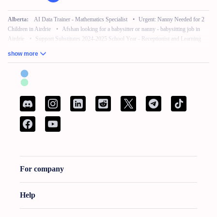
Alberta:
AI Data Trainer - Mathematics Specialist
•
Urgent: Nanny Needed for 2
Children in Airdrie
•
Afshan looking for a babysitter or nanny - babysitting job in
Airdrie
•
Support Substitutes 2024-2025 School Year - Receptionist and Learning
Commons Facilitator
•
Remote Work – No Experience – Product Tester
•
AI
show more
Training for Neuroscience (Freelance, Remote)
British Columbia:
French Bilingual Tax Preparer - Remote
•
Hair Stylist -
Fleetwood Park Village
•
Sales Specialist, Commercial / Pro
•
Customer Service
Associate (Peak)
•
Work from Home - AI Data Trainer - Mathematics Specialist
•
Attention: Nanny Needed for 2 Children
Manitoba:
Reliable Nanny Needed for Our Child in Brandon
•
Associé, Ventes
•
Remote Work – No Experience – Product Tester
•
Remote Part Time Data Entry
Work From Home Computer Job
•
School Bus Driver - Brandon, MB
•
Maintenance Millwright
For company
New Brunswick:
French Bilingual Tax Preparer - Remote
•
Spécialist de service a
la clientele bilingue
•
AI Data Trainer - Mathematics Specialist
•
Attention:
Babysitter Needed for 2 Children
•
Curtain & Blind Installer
•
Conseiller bancaire
Help
(Sur lieu de travail)