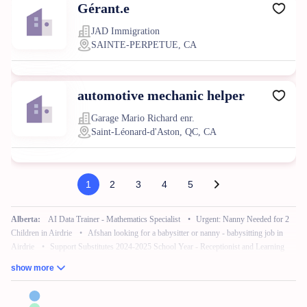
Gérant.e
JAD Immigration
SAINTE-PERPETUE, CA
automotive mechanic helper
Garage Mario Richard enr.
Saint-Léonard-d'Aston, QC, CA
1
2
3
4
5
Alberta:
AI Data Trainer - Mathematics Specialist
•
Urgent: Nanny Needed for 2
Children in Airdrie
•
Afshan looking for a babysitter or nanny - babysitting job in
Airdrie
•
Support Substitutes 2024-2025 School Year - Receptionist and Learning
Commons Facilitator
•
Remote Work – No Experience – Product Tester
•
AI
show more
Training for Neuroscience (Freelance, Remote)
British Columbia:
French Bilingual Tax Preparer - Remote
•
Hair Stylist -